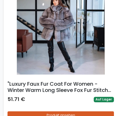
​​"Luxury Faux Fur Coat For Women -
Winter Warm Long Sleeve Fox Fur Stitch
Outerwear, Elegant Loose Fit Top"​​
51.71 €
Auf Lager
Produkt ansehen