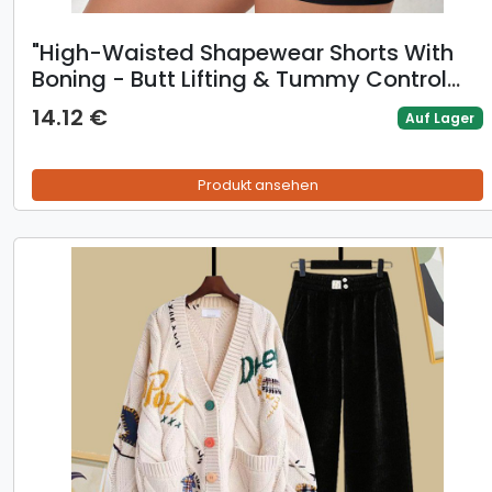
"High-Waisted Shapewear Shorts With
Boning - Butt Lifting & Tummy Control
Seamless Underwear For Women -
14.12 €
Auf Lager
Breathable Nylon Blend Slimming Panties
Produkt ansehen