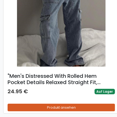
​​"Men's Distressed With Rolled Hem
Pocket Details Relaxed Straight Fit,
Washed Vintage Style Streetwear
24.95 €
Auf Lager
Fashion Polyester Blend Stretch"​​
Produkt ansehen