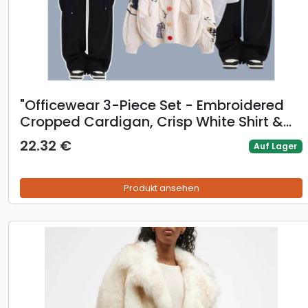
​​"Officewear 3-Piece Set - Embroidered
Cropped Cardigan, Crisp White Shirt &
Utility Jeans, Minimalist Business Casual
22.32 €
Auf Lager
Outfit With Button Details"​​
Produkt ansehen