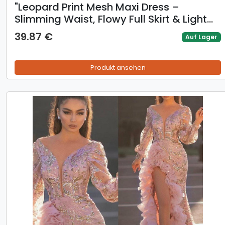
​​"Leopard Print Mesh Maxi Dress –
Slimming Waist, Flowy Full Skirt & Light
Luxury Style For Socialite Glamour"​​
39.87 €
Auf Lager
Produkt ansehen