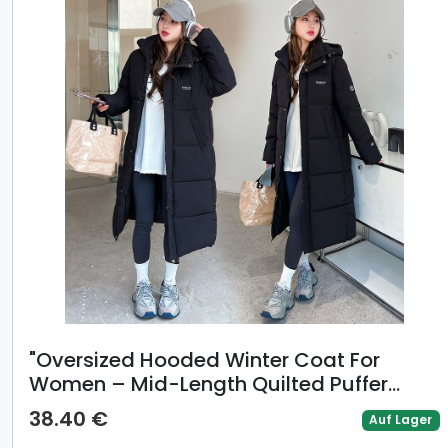
​​"Oversized Hooded Winter Coat For
Women – Mid-Length Quilted Puffer
Jacket (Polyester Shell, 5 Colors, 5 Sizes,
38.40 €
Auf Lager
Korean-Student Style)"​​