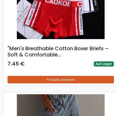
​​"Men's Breathable Cotton Boxer Briefs –
Soft & Comfortable
(White/Black/Red/Gray)"​​
7.45 €
Auf Lager
Produkt ansehen