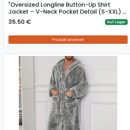
​​"Oversized Longline Button-Up Shirt
Jacket – V-Neck Pocket Detail (S-XXL) |
Black & Dark Brown"​​
35.50 €
Auf Lager
Produkt ansehen