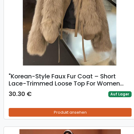
​​"Korean-Style Faux Fur Coat – Short
Lace-Trimmed Loose Top For Women
(Milk Brown/Black/Brown/Milky White, S-
30.30 €
Auf Lager
XL)"​​
Produkt ansehen