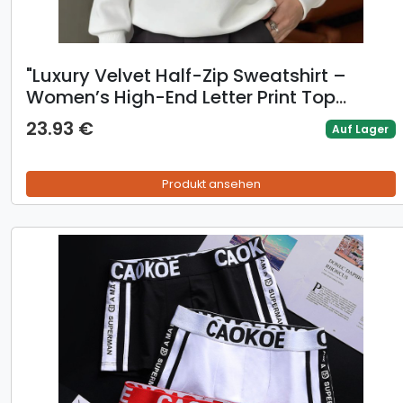
​​"Luxury Velvet Half-Zip Sweatshirt –
Women’s High-End Letter Print Top
(White) – Winter-Ready Fleece Lining (S-
23.93 €
Auf Lager
XXL)"​​
Produkt ansehen