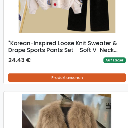
"Korean-Inspired Loose Knit Sweater &
Drape Sports Pants Set - Soft V-Neck
Top & Comfortable Straight Leg Bottoms
24.43 €
Auf Lager
For Women
Produkt ansehen