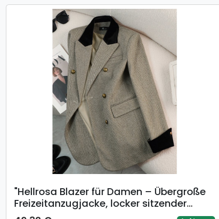
​​"Hellrosa Blazer für Damen – Übergroße
Freizeitanzugjacke, locker sitzender
Blazer für Frühling und Herbst"​​