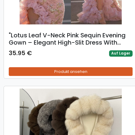
​​"Lotus Leaf V-Neck Pink Sequin Evening
Gown – Elegant High-Slit Dress With
Lantern Sleeves
35.95 €
Auf Lager
Produkt ansehen