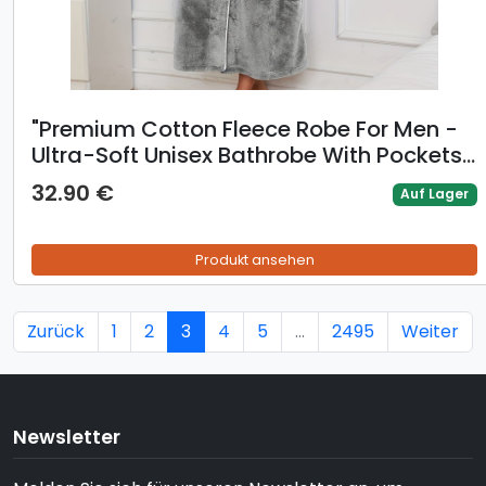
​​"Premium Cotton Fleece Robe For Men -
Ultra-Soft Unisex Bathrobe With Pockets
(Luxury Knit, XXL Size)"​​
32.90 €
Auf Lager
Produkt ansehen
Zurück
1
2
3
4
5
...
2495
Weiter
Newsletter