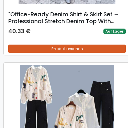
"Office-Ready Denim Shirt & Skirt Set –
Professional Stretch Denim Top With
Pencil Skirt, Smart Casual Workwear For
40.33 €
Auf Lager
Women"
Produkt ansehen