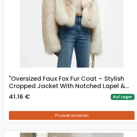
​​"Oversized Faux Fox Fur Coat – Stylish
Cropped Jacket With Notched Lapel &
3D Embellishments (XS-2XL)"​​
41.16 €
Auf Lager
Produkt ansehen