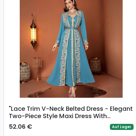
"Lace Trim V-Neck Belted Dress - Elegant
Two-Piece Style Maxi Dress With
Embroidery & Metallic Accents, Peacock
52.06 €
Auf Lager
Blue Long Sleeve Gown"