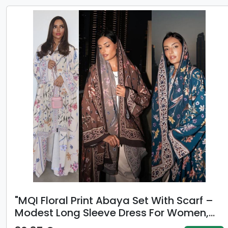
"MQI Floral Print Abaya Set With Scarf –
Modest Long Sleeve Dress For Women,
Middle Eastern Dubai Style, Polyester