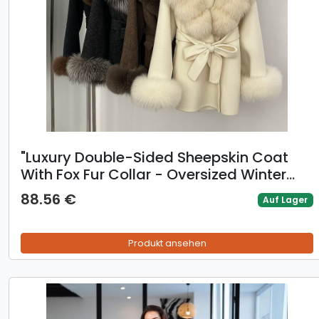
​​"Luxury Double-Sided Sheepskin Coat
With Fox Fur Collar - Oversized Winter
Wool Coat For Women, Warm & Stylish"​​
88.56 €
Auf Lager
Produkt ansehen