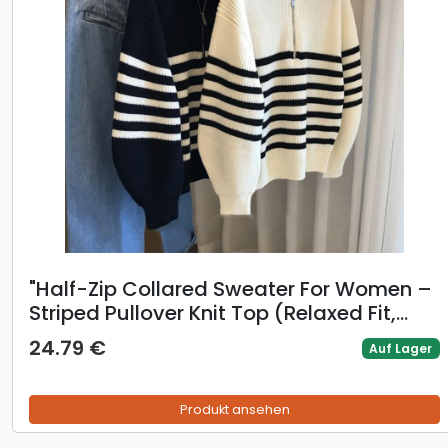
​​"Half-Zip Collared Sweater For Women –
Striped Pullover Knit Top (Relaxed Fit,
Sheep Wool Blend, Black & White
24.79 €
Auf Lager
Contrast, One Size)"​​
Produkt ansehen