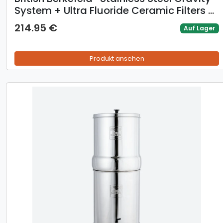
System + Ultra Fluoride Ceramic Filters -
8.5L
214.95 €
Auf Lager
Produkt ansehen