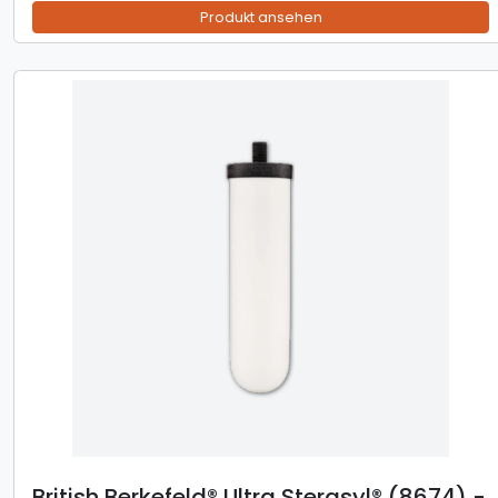
Produkt ansehen
British Berkefeld® Ultra Sterasyl® (8674) -