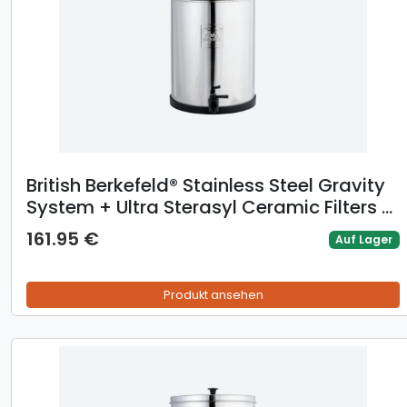
British Berkefeld® Stainless Steel Gravity
System + Ultra Sterasyl Ceramic Filters -
6L / 2 x Ultra Sterasyl
161.95 €
Auf Lager
Produkt ansehen