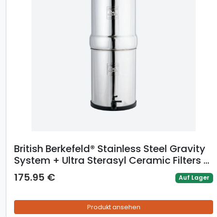
British Berkefeld® Stainless Steel Gravity
System + Ultra Sterasyl Ceramic Filters -
8.5L / 2 x Ultra Sterasyl
175.95 €
Auf Lager
Produkt ansehen