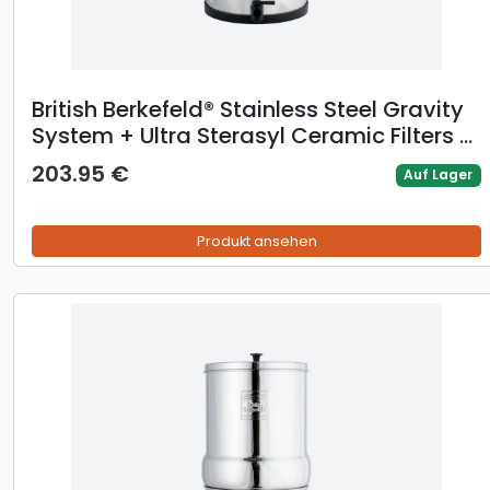
British Berkefeld® Stainless Steel Gravity
System + Ultra Sterasyl Ceramic Filters -
12L / 2 x Ultra Sterasyl
203.95 €
Auf Lager
Produkt ansehen