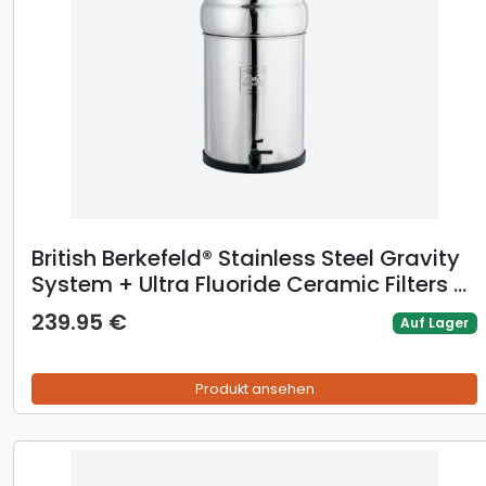
British Berkefeld® Stainless Steel Gravity
System + Ultra Fluoride Ceramic Filters -
12L
239.95 €
Auf Lager
Produkt ansehen