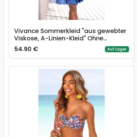
Vivance Sommerkleid "aus gewebter
Viskose, A-Linien-Kleid" Ohne
Taschen Blusenkleid mit Knopfleiste,
54.90 €
Auf Lager
Hemdblusenkleid, Tunikakleid,
Strandkleid