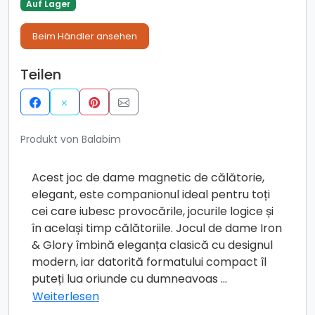
Auf Lager
Beim Händler ansehen
Teilen
Produkt von Balabim
Acest joc de dame magnetic de călătorie,
elegant, este companionul ideal pentru toți
cei care iubesc provocările, jocurile logice și
în același timp călătoriile. Jocul de dame Iron
& Glory îmbină eleganța clasică cu designul
modern, iar datorită formatului compact îl
puteți lua oriunde cu dumneavoas
...
Weiterlesen