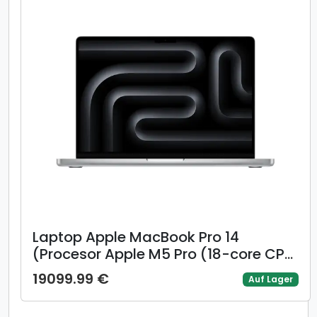
Laptop Apple MacBook Pro 14
(Procesor Apple M5 Pro (18-core CPU
/ 20-core GPU) 14.2inch Liquid Retina
19099.99 €
Auf Lager
XDR, 48GB, 1TB SSD, Mac OS, Layout
US, Argintiu)