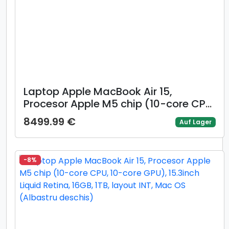
Laptop Apple MacBook Air 15,
Procesor Apple M5 chip (10-core CPU,
10-core GPU), 15.3inch Liquid Retina,
8499.99 €
Auf Lager
16GB, 512GB, layout INT, Manual RO,
Mac OS (Auriu)
-8%