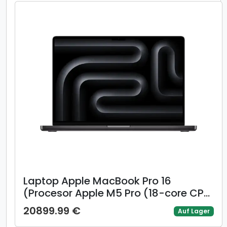
Laptop Apple MacBook Pro 16
(Procesor Apple M5 Pro (18-core CPU
/ 20-core GPU) 16.2inch Liquid Retina
20899.99 €
Auf Lager
XDR, 48GB, 1TB SSD, Mac OS, Layout