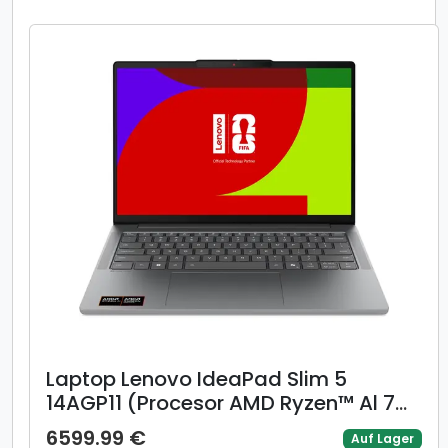
US, Negru) + adaptor retea 140W
Laptop Lenovo IdeaPad Slim 5
14AGP11 (Procesor AMD Ryzen™ Al 7
445 (8M Cache, up to 4.60 GHz),
6599.99 €
Auf Lager