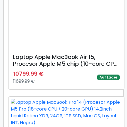
Laptop Apple MacBook Air 15,
Procesor Apple M5 chip (10-core CPU,
10-core GPU), 15.3inch Liquid Retina,
10799.99 €
16GB, 1TB, layout INT, Mac OS
Auf Lager
11699.99 €
(Albastru deschis)