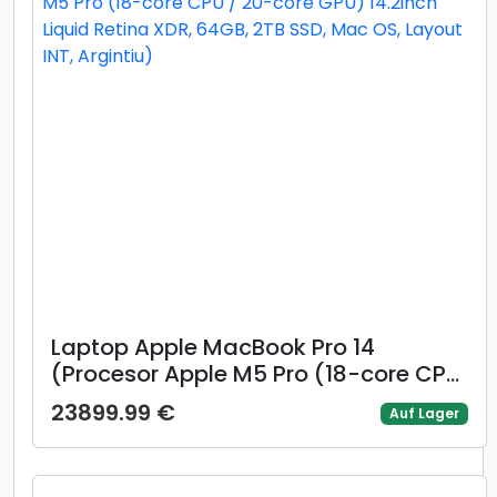
Laptop Apple MacBook Pro 14
(Procesor Apple M5 Pro (18-core CPU
/ 20-core GPU) 14.2inch Liquid Retina
23899.99 €
Auf Lager
XDR, 64GB, 2TB SSD, Mac OS, Layout
INT, Argintiu)