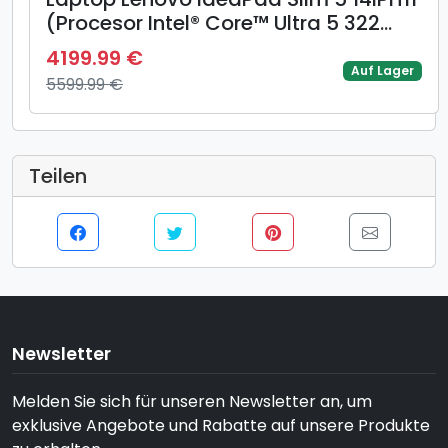
(Procesor Intel® Core™ Ultra 5 322
(12M Cache, up to 4.40 GHz) 14inch
4199.99 €
WUXGA OLED, 16GB DDR5, 512GB SSD,
Auf Lager
5599.99 €
Intel Graphics, Albastru)
Teilen
Newsletter
Melden Sie sich für unseren Newsletter an, um
exklusive Angebote und Rabatte auf unsere Produkte