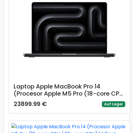
Laptop Apple MacBook Pro 14
(Procesor Apple M5 Pro (18-core CPU
/ 20-core GPU) 14.2inch Liquid Retina
23899.99 €
Auf Lager
XDR, 64GB, 2TB SSD, Mac OS, Layout
INT, Negru)