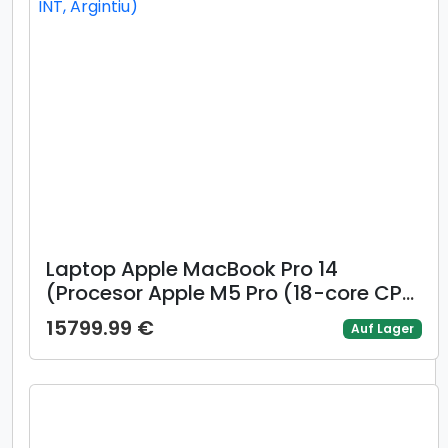
Laptop Apple MacBook Pro 14
(Procesor Apple M5 Pro (18-core CPU
/ 20-core GPU) 14.2inch Liquid Retina
15799.99 €
Auf Lager
XDR, 24GB, 1TB SSD, Mac OS, Layout
INT, Argintiu)