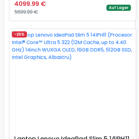
430 (8M Cache, up to 4.5 GHz),
4099.99 €
16inch WUXGA OLED, 16GB DDR5,
Auf Lager
5699.99 €
512GB SSD, AMD Radeon™ 840M
Graphics, Gri)
-25%
Laptop Lenovo IdeaPad Slim 5 14IPH11