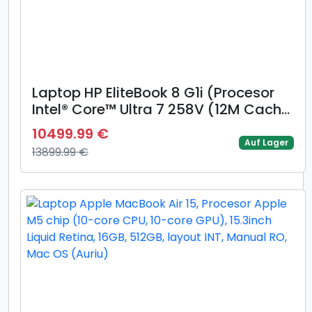
Laptop HP EliteBook 8 G1i (Procesor
Intel® Core™ Ultra 7 258V (12M Cache,
up to 4.80 GHz), 14inch WUXGA, 32GB
10499.99 €
DDR5, 1TB SSD, Intel Arc 140V
Auf Lager
13899.99 €
Graphics, Windows 11 Pro, Argintiu)