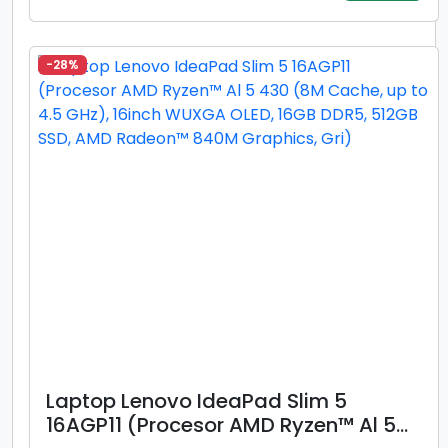
14inch WUXGA OLED, 16GB DDR5, 1TB
SSD, AMD Radeon™ 840M Graphics,
Gri)
-28%
Laptop Lenovo IdeaPad Slim 5
16AGP11 (Procesor AMD Ryzen™ Al 5