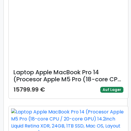
Laptop Apple MacBook Pro 14
(Procesor Apple M5 Pro (18-core CPU
/ 20-core GPU) 14.2inch Liquid Retina
15799.99 €
Auf Lager
XDR, 24GB, 1TB SSD, Mac OS, Layout
INT, Negru)