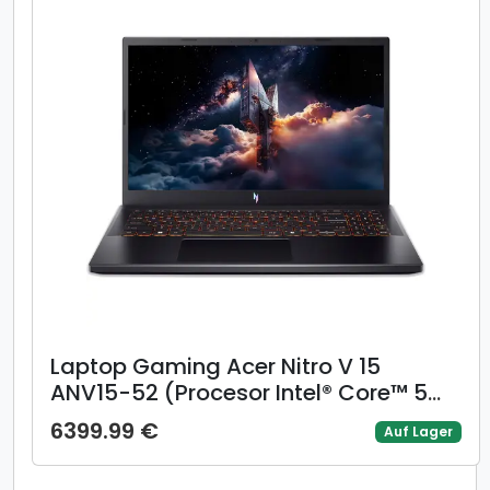
Laptop Gaming Acer Nitro V 15
ANV15-52 (Procesor Intel® Core™ 5
210H (12M Cache, up to 4.80 GHz),
6399.99 €
Auf Lager
15.6inch FHD 165Hz, 16GB, 512GB SSD,
GeForce RTX 4050 @8GB, Linux,