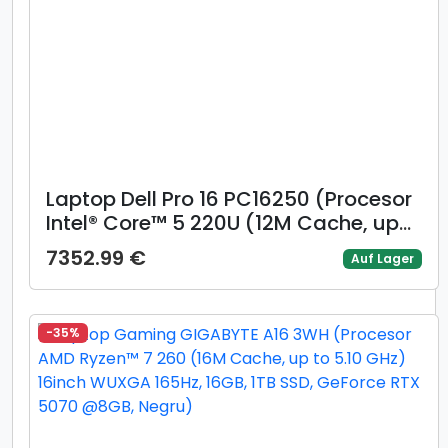
Laptop Dell Pro 16 PC16250 (Procesor
Intel® Core™ 5 220U (12M Cache, up
to 5.0 GHz), 16inch FHD+, 16GB DDR5,
7352.99 €
Auf Lager
512GB SSD, Intel Graphics, Windows 11
Pro, Negru)
-35%