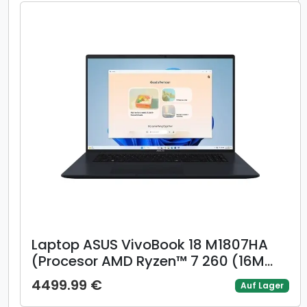
Negru)
Laptop ASUS VivoBook 18 M1807HA
(Procesor AMD Ryzen™ 7 260 (16M
Cache, up to 5.10 GHz) 18inch WUXGA
4499.99 €
Auf Lager
144Hz, 16GB, 1TB SSD, AMD Radeon