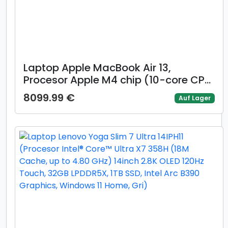
Laptop Apple MacBook Air 13,
Procesor Apple M4 chip (10-core CPU,
10-core GPU), 13.6inch WQXGA, 16GB,
8099.99 €
Auf Lager
256GB, layout INT, Mac OS (Albastru)
+ adaptor retea 70W