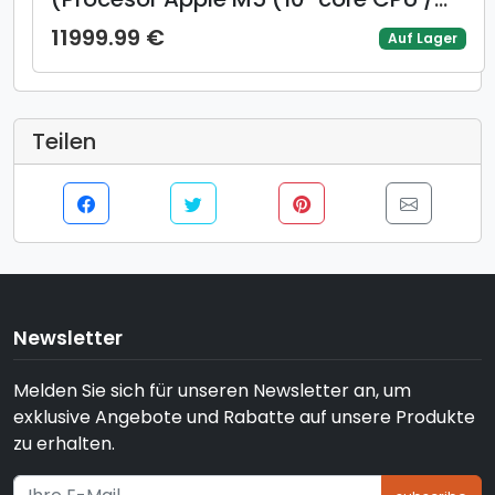
10-core GPU) 14.2inch Liquid Retina
11999.99 €
Auf Lager
XDR, 24GB, 1TB SSD, Mac OS, Layout
INT, Manual RO, Argintiu)
Teilen
Newsletter
Melden Sie sich für unseren Newsletter an, um
exklusive Angebote und Rabatte auf unsere Produkte
zu erhalten.