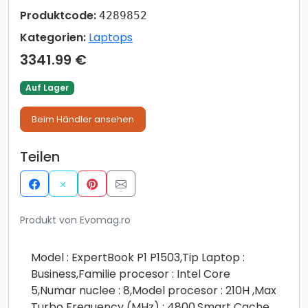
Produktcode:
4289852
Kategorien:
Laptops
3341.99 €
Auf Lager
Beim Händler ansehen
Teilen
Produkt von Evomag.ro
Model : ExpertBook P1 P1503,Tip Laptop :
Business,Familie procesor : Intel Core
5,Numar nuclee : 8,Model procesor : 210H ,Max
Turbo Frequency (MHz) : 4800,Smart Cache