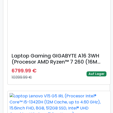
Laptop Gaming GIGABYTE A16 3WH
(Procesor AMD Ryzen™ 7 260 (16M
Cache, up to 5.10 GHz) 16inch WUXGA
6799.99 €
165Hz, 16GB, 1TB SSD, GeForce RTX
Auf Lager
10399.99 €
5070 @8GB, Negru)