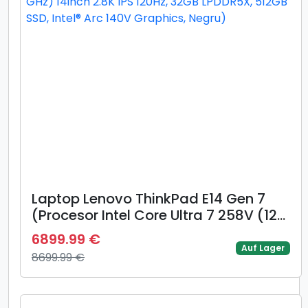
Laptop Lenovo ThinkPad E14 Gen 7
(Procesor Intel Core Ultra 7 258V (12M
Cache, up to 4.80 GHz) 14inch 2.8K
6899.99 €
IPS 120Hz, 32GB LPDDR5X, 512GB SSD,
Auf Lager
8699.99 €
Intel® Arc 140V Graphics, Negru)