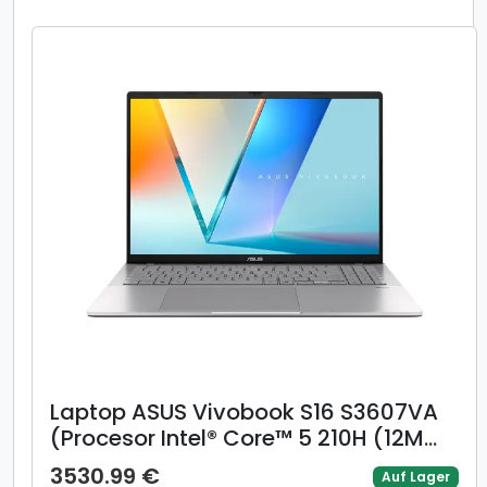
780M Graphics, Albastru)
Laptop ASUS Vivobook S16 S3607VA
(Procesor Intel® Core™ 5 210H (12M
Cache, up to 4.80 GHz) 16inch
3530.99 €
Auf Lager