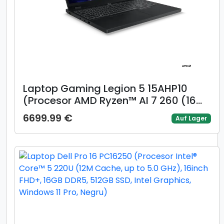
Laptop Gaming Legion 5 15AHP10
(Procesor AMD Ryzen™ AI 7 260 (16M
Cache, up to 5.10 GHz) 15.1inch
6699.99 €
Auf Lager
WQXGA OLED 165Hz, 16GB, 1TB SSD,
NVIDIA GeForce RTX 5050 @8GB,
Negru)