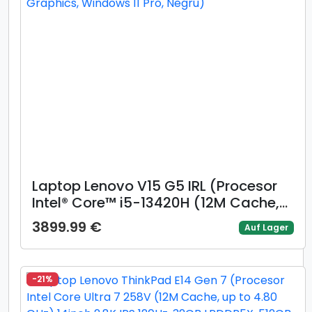
Laptop Lenovo V15 G5 IRL (Procesor
Intel® Core™ i5-13420H (12M Cache,
up to 4.60 GHz), 15.6inch FHD, 8GB,
3899.99 €
Auf Lager
512GB SSD, Intel® UHD Graphics,
Windows 11 Pro, Negru)
-21%