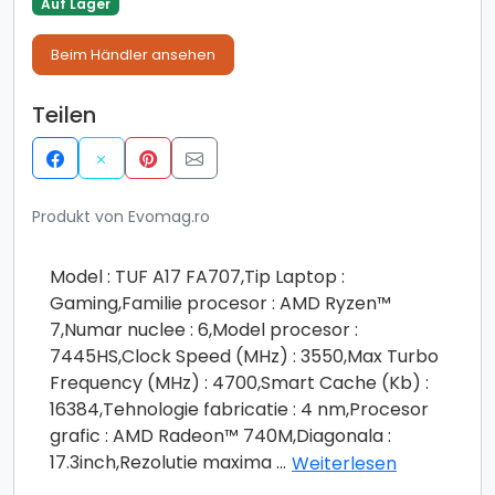
Auf Lager
Beim Händler ansehen
Teilen
Produkt von Evomag.ro
Model : TUF A17 FA707,Tip Laptop :
Gaming,Familie procesor : AMD Ryzen™
7,Numar nuclee : 6,Model procesor :
7445HS,Clock Speed (MHz) : 3550,Max Turbo
Frequency (MHz) : 4700,Smart Cache (Kb) :
16384,Tehnologie fabricatie : 4 nm,Procesor
grafic : AMD Radeon™ 740M,Diagonala :
17.3inch,Rezolutie maxima
...
Weiterlesen