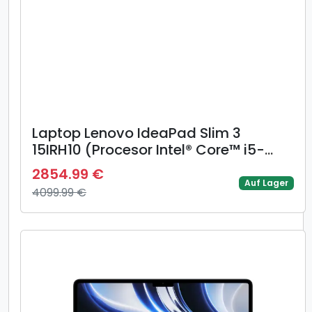
Laptop Lenovo IdeaPad Slim 3
15IRH10 (Procesor Intel® Core™ i5-
13420H (12M Cache, up to 4.60 GHz),
2854.99 €
15.3inch WUXGA, 16GB DDR5, 1TB SSD,
Auf Lager
4099.99 €
Intel UHD Graphics, Gri)