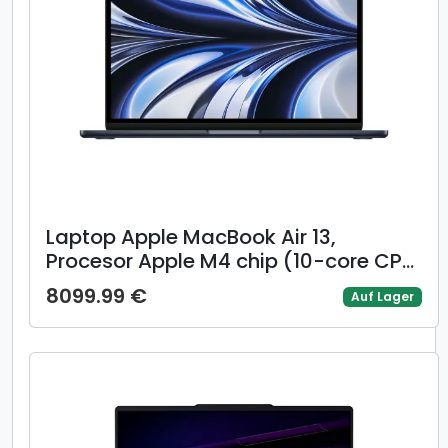
Laptop Apple MacBook Air 13,
Procesor Apple M4 chip (10-core CPU,
10-core GPU), 13.6inch WQXGA, 16GB,
8099.99 €
Auf Lager
256GB, layout INT, Mac OS (Albastru)
+ adaptor retea 70W