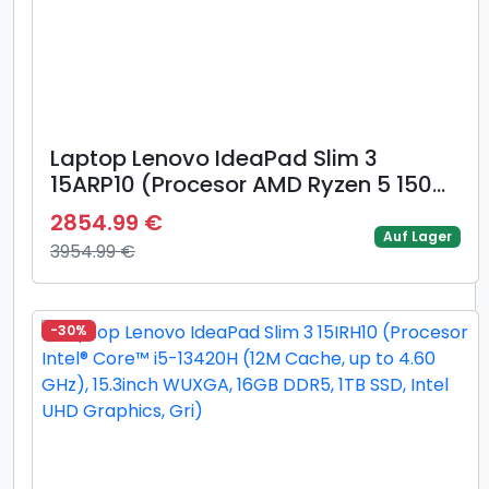
Laptop Lenovo IdeaPad Slim 3
15ARP10 (Procesor AMD Ryzen 5 150
(16M Cache, up to 4.55 GHz), 15.3inch
2854.99 €
WUXGA, 16GB, 1TB SSD, AMD Radeon
Auf Lager
3954.99 €
660M, Gri)
-30%