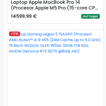
Laptop Apple MacBook Pro 14
(Procesor Apple M5 Pro (15-core CPU
/ 16-core GPU) 14.2inch Liquid Retina
14599.99 €
Auf Lager
XDR, 24GB, 1TB SSD, Mac OS, Layout
US, Argintiu)
-17%