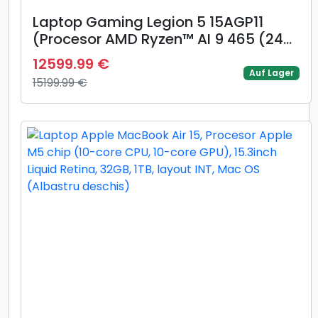
Laptop Gaming Legion 5 15AGP11
(Procesor AMD Ryzen™ AI 9 465 (24M
Cache, up to 5.0 GHz) 15.3inch
12599.99 €
WQXGA OLED 165Hz, 32GB, 1TB SSD,
Auf Lager
15199.99 €
NVIDIA GeForce RTX 5070 @8GB, Alb)