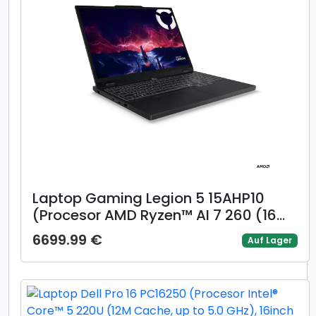
Laptop Gaming Legion 5 15AHP10
(Procesor AMD Ryzen™ AI 7 260 (16M
Cache, up to 5.10 GHz) 15.1inch
6699.99 €
Auf Lager
WQXGA OLED 165Hz, 16GB, 1TB SSD,
NVIDIA GeForce RTX 5050 @8GB,
Negru)