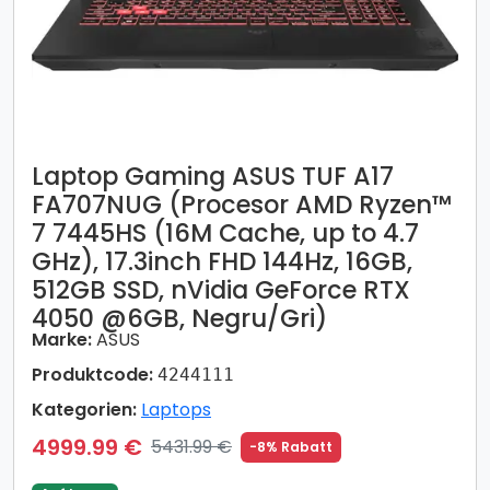
Laptop Gaming ASUS TUF A17
FA707NUG (Procesor AMD Ryzen™
7 7445HS (16M Cache, up to 4.7
GHz), 17.3inch FHD 144Hz, 16GB,
512GB SSD, nVidia GeForce RTX
4050 @6GB, Negru/Gri)
Marke:
ASUS
Produktcode:
4244111
Kategorien:
Laptops
4999.99 €
5431.99 €
-8% Rabatt