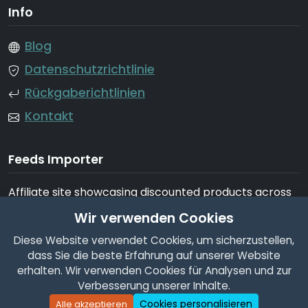
Info
Blog
Datenschutzrichtlinie
Rückgaberichtlinien
Kontakt
Feeds Importer
Affiliate site showcasing discounted products across
tech, fashion, home, garden, beauty, appliances, and
Wir verwenden Cookies
more
Diese Website verwendet Cookies, um sicherzustellen,
dass Sie die beste Erfahrung auf unserer Website
erhalten. Wir verwenden Cookies für Analysen und zur
Verbesserung unserer Inhalte.
© 2026 Feeds Importer. Alle Rechte vorbehalten
Cookies personalisieren
Alle akzeptieren