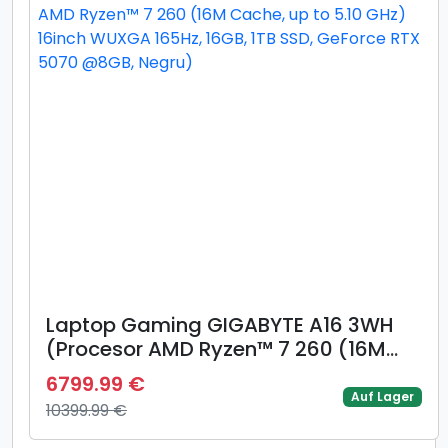
Laptop Gaming GIGABYTE A16 3WH
(Procesor AMD Ryzen™ 7 260 (16M
Cache, up to 5.10 GHz) 16inch WUXGA
6799.99 €
165Hz, 16GB, 1TB SSD, GeForce RTX
Auf Lager
10399.99 €
5070 @8GB, Negru)