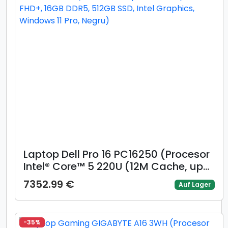
Laptop Dell Pro 16 PC16250 (Procesor
Intel® Core™ 5 220U (12M Cache, up
to 5.0 GHz), 16inch FHD+, 16GB DDR5,
7352.99 €
Auf Lager
512GB SSD, Intel Graphics, Windows 11
Pro, Negru)
-35%