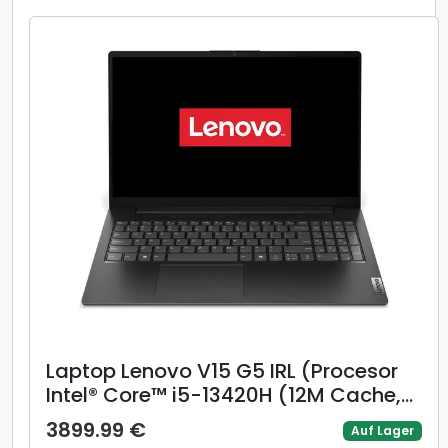
Laptop Lenovo V15 G5 IRL (Procesor
Intel® Core™ i5-13420H (12M Cache,
up to 4.60 GHz), 15.6inch FHD, 8GB,
3899.99 €
Auf Lager
512GB SSD, Intel® UHD Graphics,