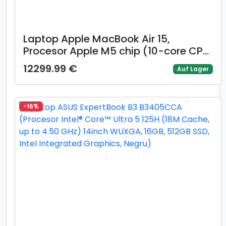
Laptop Apple MacBook Air 15,
Procesor Apple M5 chip (10-core CPU,
10-core GPU), 15.3inch Liquid Retina,
12299.99 €
Auf Lager
32GB, 1TB, layout INT, Mac OS
(Albastru deschis)
-16%