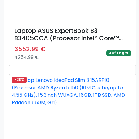
Laptop ASUS ExpertBook B3
B3405CCA (Procesor Intel® Core™
Ultra 5 125H (18M Cache, up to 4.50
3552.99 €
GHz) 14inch WUXGA, 16GB, 512GB SSD,
Auf Lager
4254.99 €
Intel Integrated Graphics, Negru)
-28%