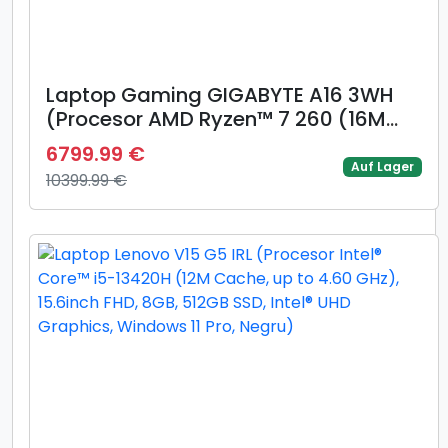
Laptop Gaming GIGABYTE A16 3WH
(Procesor AMD Ryzen™ 7 260 (16M
Cache, up to 5.10 GHz) 16inch WUXGA
6799.99 €
165Hz, 16GB, 1TB SSD, GeForce RTX
Auf Lager
10399.99 €
5070 @8GB, Negru)