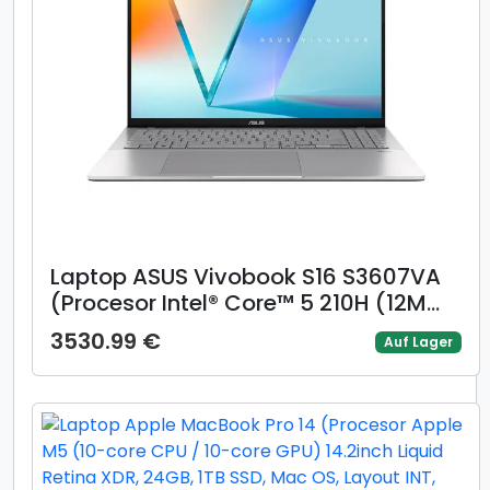
Laptop ASUS Vivobook S16 S3607VA
(Procesor Intel® Core™ 5 210H (12M
Cache, up to 4.80 GHz) 16inch
3530.99 €
Auf Lager
WUXGA 144Hz, 16GB, 1TB SSD, Intel
UHD Graphics, Argintiu)