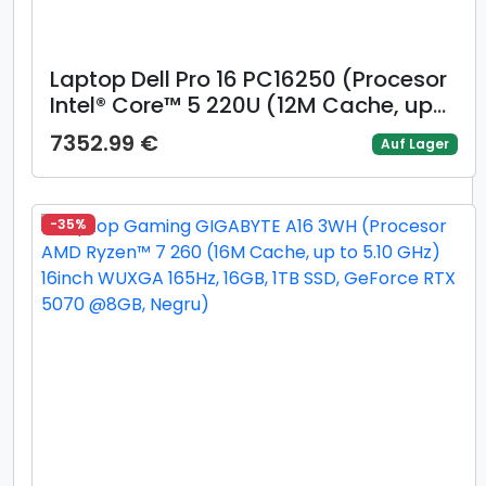
Laptop Dell Pro 16 PC16250 (Procesor
Intel® Core™ 5 220U (12M Cache, up
to 5.0 GHz), 16inch FHD+, 16GB DDR5,
7352.99 €
Auf Lager
512GB SSD, Intel Graphics, Windows 11
Pro, Negru)
-35%