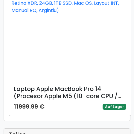
Laptop Apple MacBook Pro 14
(Procesor Apple M5 (10-core CPU /
10-core GPU) 14.2inch Liquid Retina
11999.99 €
Auf Lager
XDR, 24GB, 1TB SSD, Mac OS, Layout
INT, Manual RO, Argintiu)