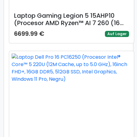
Laptop Gaming Legion 5 15AHP10
(Procesor AMD Ryzen™ AI 7 260 (16M
Cache, up to 5.10 GHz) 15.1inch
6699.99 €
Auf Lager
WQXGA OLED 165Hz, 16GB, 1TB SSD,
NVIDIA GeForce RTX 5050 @8GB,
Negru)