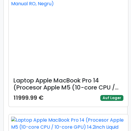
Laptop Apple MacBook Pro 14
(Procesor Apple M5 (10-core CPU /
10-core GPU) 14.2inch Liquid Retina
11999.99 €
Auf Lager
XDR, 24GB, 1TB SSD, Mac OS, Layout
INT, Manual RO, Negru)