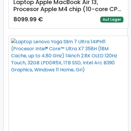
Laptop Apple MacBook Air 13,
Procesor Apple M4 chip (10-core CPU,
10-core GPU), 13.6inch WQXGA, 16GB,
8099.99 €
Auf Lager
256GB, layout INT, Mac OS (Albastru)
+ adaptor retea 70W