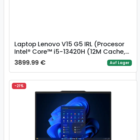
Laptop Lenovo V15 G5 IRL (Procesor
Intel® Core™ i5-13420H (12M Cache,
up to 4.60 GHz), 15.6inch FHD, 8GB,
3899.99 €
Auf Lager
512GB SSD, Intel® UHD Graphics,
Windows 11 Pro, Negru)
-21%