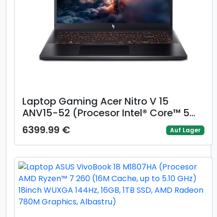
Laptop Gaming Acer Nitro V 15
ANV15-52 (Procesor Intel® Core™ 5
210H (12M Cache, up to 4.80 GHz),
6399.99 €
Auf Lager
15.6inch FHD 165Hz, 16GB, 512GB SSD,
GeForce RTX 4050 @8GB, Linux,
Negru)