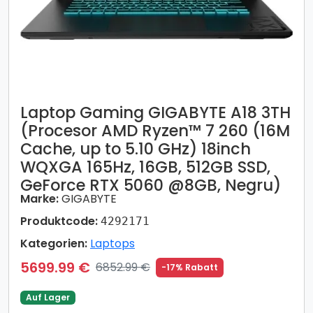
Laptop Gaming GIGABYTE A18 3TH
(Procesor AMD Ryzen™ 7 260 (16M
Cache, up to 5.10 GHz) 18inch
WQXGA 165Hz, 16GB, 512GB SSD,
GeForce RTX 5060 @8GB, Negru)
Marke:
GIGABYTE
Produktcode:
4292171
Kategorien:
Laptops
5699.99 €
6852.99 €
-17% Rabatt
Auf Lager