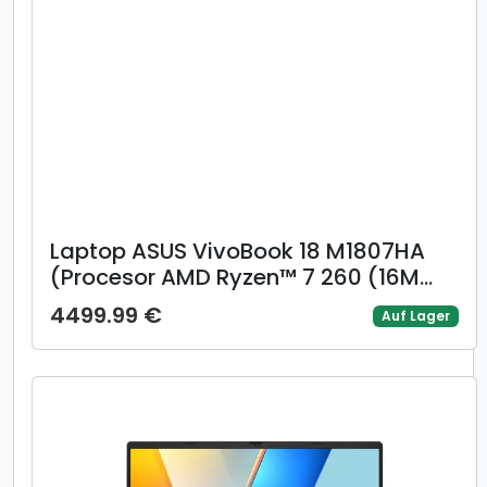
Laptop ASUS VivoBook 18 M1807HA
(Procesor AMD Ryzen™ 7 260 (16M
Cache, up to 5.10 GHz) 18inch WUXGA
4499.99 €
Auf Lager
144Hz, 16GB, 1TB SSD, AMD Radeon
780M Graphics, Albastru)