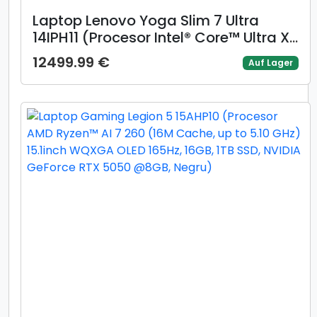
Laptop Lenovo Yoga Slim 7 Ultra
14IPH11 (Procesor Intel® Core™ Ultra X7
358H (18M Cache, up to 4.80 GHz)
12499.99 €
Auf Lager
14inch 2.8K OLED 120Hz Touch, 32GB
LPDDR5X, 1TB SSD, Intel Arc B390
Graphics, Windows 11 Home, Gri)