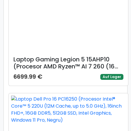
Laptop Gaming Legion 5 15AHP10
(Procesor AMD Ryzen™ AI 7 260 (16M
Cache, up to 5.10 GHz) 15.1inch
6699.99 €
Auf Lager
WQXGA OLED 165Hz, 16GB, 1TB SSD,
NVIDIA GeForce RTX 5050 @8GB,
Negru)