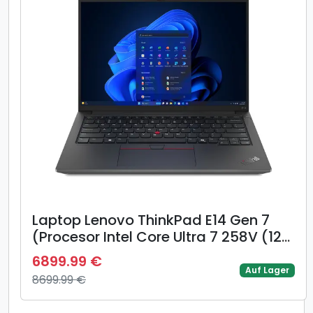
Laptop Lenovo ThinkPad E14 Gen 7
(Procesor Intel Core Ultra 7 258V (12M
Cache, up to 4.80 GHz) 14inch 2.8K
6899.99 €
IPS 120Hz, 32GB LPDDR5X, 512GB SSD,
Auf Lager
8699.99 €
Intel® Arc 140V Graphics, Negru)