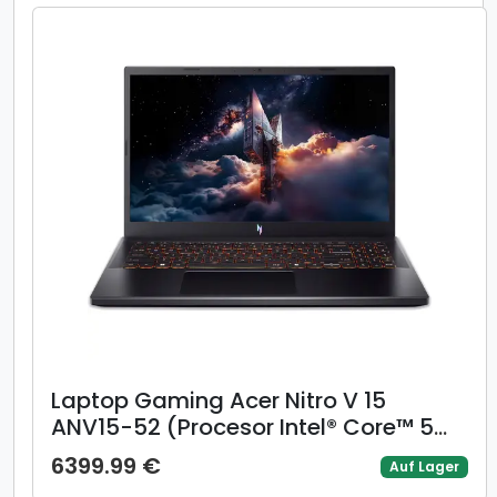
Laptop Gaming Acer Nitro V 15
ANV15-52 (Procesor Intel® Core™ 5
210H (12M Cache, up to 4.80 GHz),
6399.99 €
Auf Lager
15.6inch FHD 165Hz, 16GB, 512GB SSD,