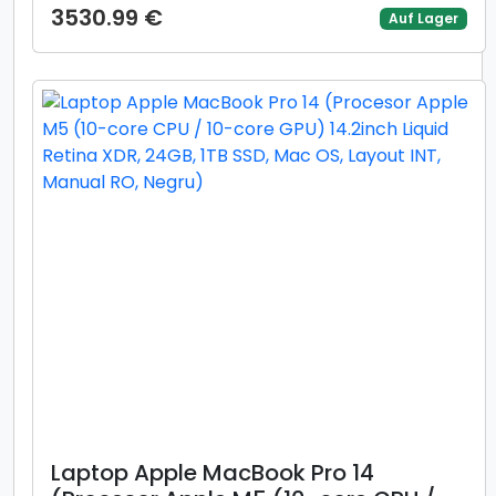
Cache, up to 4.80 GHz) 16inch
3530.99 €
Auf Lager
WUXGA 144Hz, 16GB, 1TB SSD, Intel
UHD Graphics, Argintiu)
Laptop Apple MacBook Pro 14