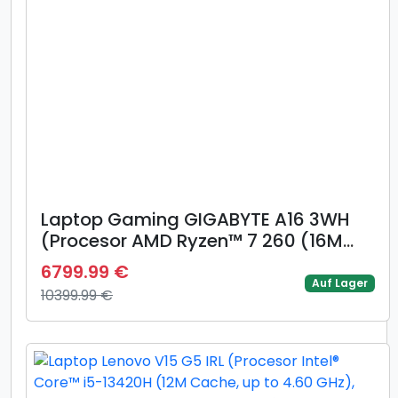
Laptop Gaming GIGABYTE A16 3WH
(Procesor AMD Ryzen™ 7 260 (16M
Cache, up to 5.10 GHz) 16inch WUXGA
6799.99 €
165Hz, 16GB, 1TB SSD, GeForce RTX
Auf Lager
10399.99 €
5070 @8GB, Negru)