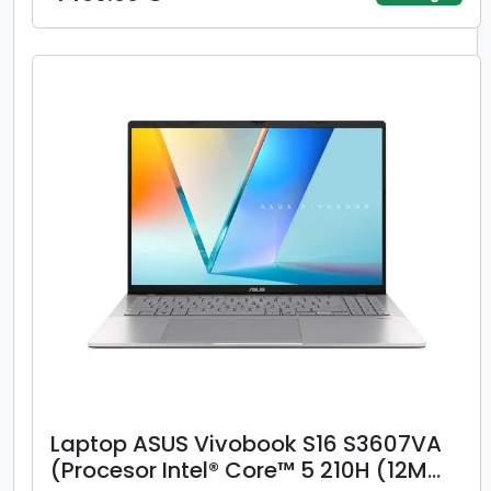
144Hz, 16GB, 1TB SSD, AMD Radeon
780M Graphics, Albastru)
Laptop ASUS Vivobook S16 S3607VA
(Procesor Intel® Core™ 5 210H (12M