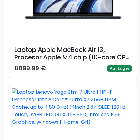
Laptop Apple MacBook Air 13,
Procesor Apple M4 chip (10-core CPU,
10-core GPU), 13.6inch WQXGA, 16GB,
8099.99 €
Auf Lager
256GB, layout INT, Mac OS (Albastru)
+ adaptor retea 70W