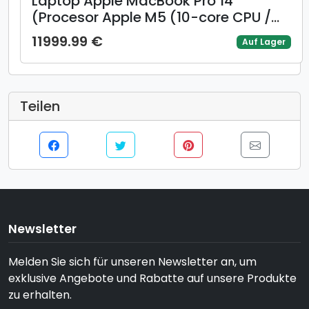
Laptop Apple MacBook Pro 14
(Procesor Apple M5 (10-core CPU /
10-core GPU) 14.2inch Liquid Retina
11999.99 €
Auf Lager
XDR, 24GB, 1TB SSD, Mac OS, Layout
INT, Manual RO, Argintiu)
Teilen
Newsletter
Melden Sie sich für unseren Newsletter an, um
exklusive Angebote und Rabatte auf unsere Produkte
zu erhalten.