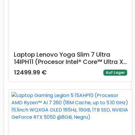
Laptop Lenovo Yoga Slim 7 Ultra
14IPH11 (Procesor Intel® Core™ Ultra X7
358H (18M Cache, up to 4.80 GHz)
12499.99 €
Auf Lager
14inch 2.8K OLED 120Hz Touch, 32GB
LPDDR5X, 1TB SSD, Intel Arc B390
Graphics, Windows 11 Home, Gri)