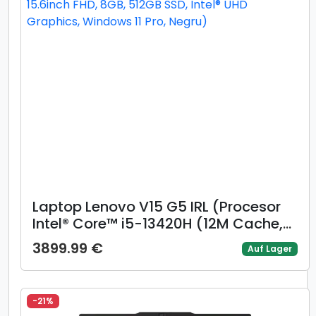
Laptop Lenovo V15 G5 IRL (Procesor
Intel® Core™ i5-13420H (12M Cache,
up to 4.60 GHz), 15.6inch FHD, 8GB,
3899.99 €
Auf Lager
512GB SSD, Intel® UHD Graphics,
Windows 11 Pro, Negru)
-21%