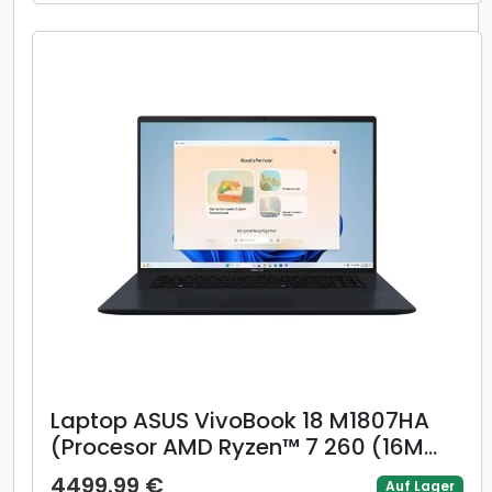
GeForce RTX 4050 @8GB, Linux,
Negru)
Laptop ASUS VivoBook 18 M1807HA
(Procesor AMD Ryzen™ 7 260 (16M
Cache, up to 5.10 GHz) 18inch WUXGA
4499.99 €
Auf Lager