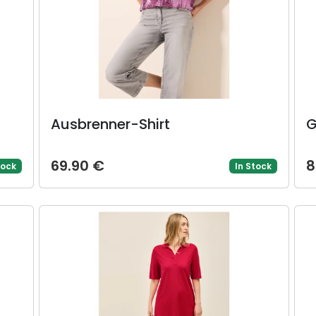
Ausbrenner-Shirt
G
69.90 €
8
tock
In Stock