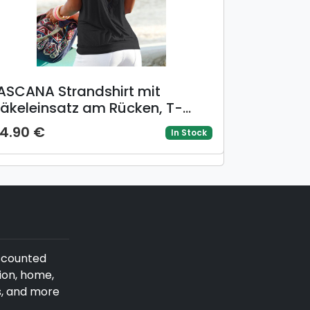
ASCANA Strandshirt mit
äkeleinsatz am Rücken, T-
hirt, weite Passform, luftig und
4.90 €
In Stock
ocker
iscounted
ion, home,
s, and more