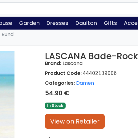
ouse
Garden
Dresses
Daulton
Gifts
Acce
 Bund
LASCANA Bade-Rock
Brand:
Lascana
Product Code:
44402139006
Categories:
Damen
54.90 €
In Stock
View on Retailer