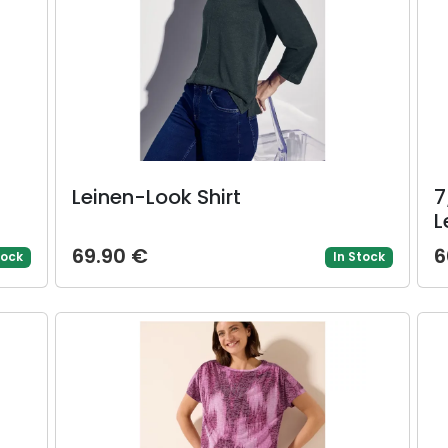
Leinen-Look Shirt
7
L
69.90 €
6
tock
In Stock