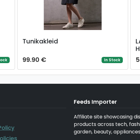
Tunikakleid
L
H
S
99.90 €
5
tock
In Stock
l
Feeds Importer
Affiliate site showcasing d
products across tech, fash
Policy
garden, beauty, appliance
olicies