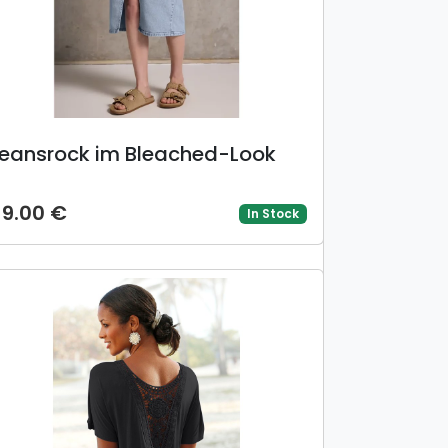
eansrock im Bleached-Look
19.00 €
In Stock