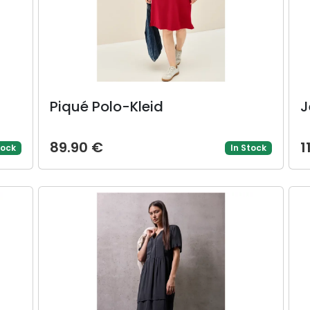
Piqué Polo-Kleid
J
89.90 €
1
tock
In Stock