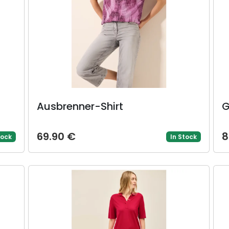
Ausbrenner-Shirt
G
69.90 €
8
tock
In Stock