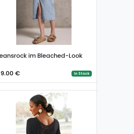
eansrock im Bleached-Look
19.00 €
In Stock