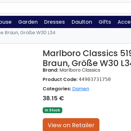
ouse
Garden
Dresses
Daulton
Gifts
Acce
se Braun, Größe W30 L34
Marlboro Classics 51
Braun, Größe W30 L3
Brand:
Marlboro Classics
Product Code:
44903731750
Categories:
Damen
38.15 €
In Stock
View on Retailer