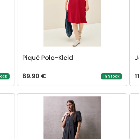
Piqué Polo-Kleid
J
89.90 €
1
tock
In Stock