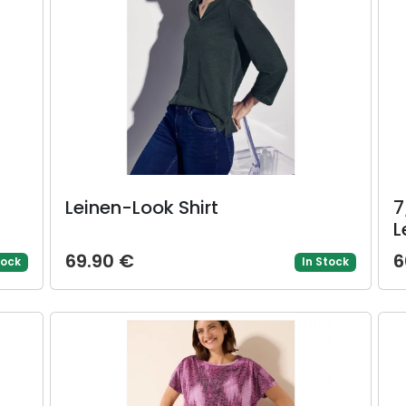
Leinen-Look Shirt
7
L
69.90 €
6
tock
In Stock