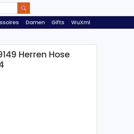
ssoires
Damen
Gifts
WuXml
9149 Herren Hose
4