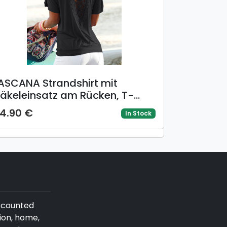
ASCANA Strandshirt mit
äkeleinsatz am Rücken, T-
hirt, weite Passform, luftig und
4.90 €
In Stock
ocker
iscounted
ion, home,