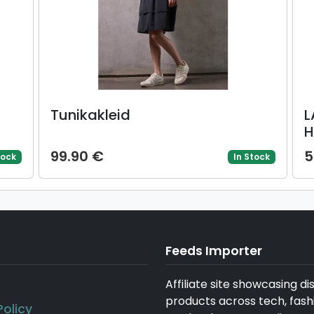
Tunikakleid
L
H
S
99.90 €
5
tock
In Stock
l
Feeds Importer
Affiliate site showcasing d
products across tech, fash
Policy