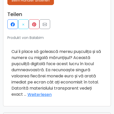
Beim Händler ansehen
Teilen
Produkt von Balabim
Cui îi place să golească mereu pușculița și să
numere cu migală mărunțișul? Această
pușculiță digitală face acest lucru în locul
dumneavoastră. Ea recunoaște singură
valoarea fiecărei monede euro și vă arată
imediat pe ecran cât ați economisit în total.
Datorită materialului transparent vedeți
exact
...
Weiterlesen