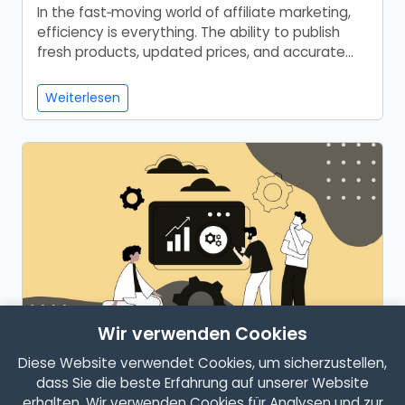
In the fast‑moving world of affiliate marketing,
efficiency is everything. The ability to publish
fresh products, updated prices, and accurate
st...
Weiterlesen
Wir verwenden Cookies
Diese Website verwendet Cookies, um sicherzustellen,
6 Strategies For Building Trust With
dass Sie die beste Erfahrung auf unserer Website
Your Audience As An Affiliate
erhalten. Wir verwenden Cookies für Analysen und zur