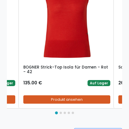
BOGNER Strick-Top Isola für Damen - Rot
Sacou
- 42
135.00 €
269.
f Lager
Auf Lager
Produkt ansehen