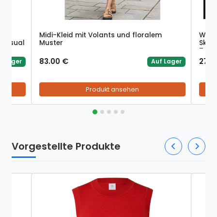
Midi-Kleid mit Volants und floralem
Wome
 casual
Muster
Skirt
Trum
83.00 €
27.2
f Lager
Auf Lager
Produkt ansehen
Vorgestellte Produkte