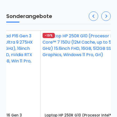
Sonderangebote
-19%
-10%
Laptop HP 250R G10 (Procesor Intel®
Lapt